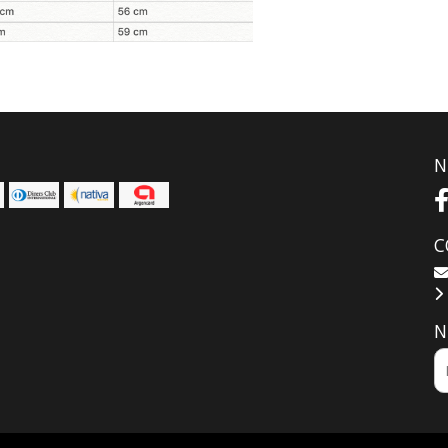
N
C
N