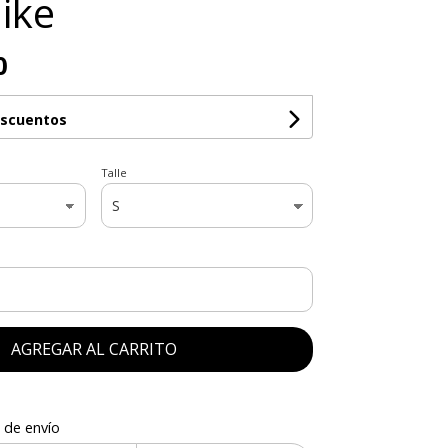
ike
0
escuentos
Talle
AGREGAR AL CARRITO
 de envío