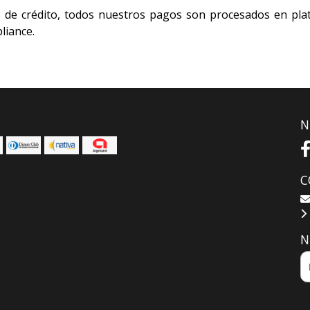
s de crédito, todos nuestros pagos son procesados en pl
liance.
N
C
N