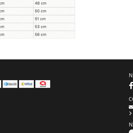
N
C
N