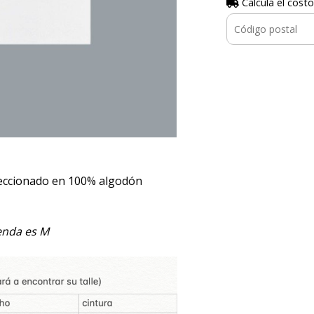
Calculá el costo
feccionado en 100% algodón
renda es M